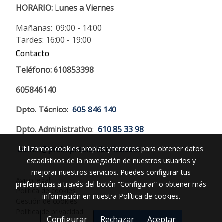
HORARIO:
Lunes a Viernes
Mañanas: 09:00 - 14:00
Tardes: 16:00 - 19:00
Contacto
Teléfono: 610853398
605846140
Dpto. Técnico:
605 846 140
Dpto. Administrativo
:
610 85 33 98
Utilizamos cookies propias y terceros para obtener datos
admin@preimpresioniberica.com
estadísticos de la navegación de nuestros usuarios y
mejorar nuestros servicios. Puedes configurar tus
Aviso legal
preferencias a través del botón “Configurar” o obtener más
Política de cookies
información en nuestra
Política de cookies
.
Gestión de cookies
Política de privacidad
Configurar
Rechazar
Aceptar