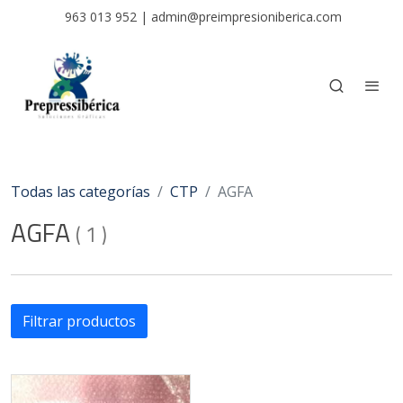
963 013 952
|
admin@preimpresioniberica.com
Todas las categorías
CTP
AGFA
AGFA
(
1
)
Filtrar productos