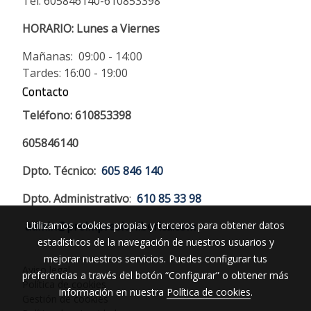
Tel: 605846140-610853398
HORARIO:
Lunes a Viernes
Mañanas: 09:00 - 14:00
Tardes: 16:00 - 19:00
Contacto
Teléfono: 610853398
605846140
Dpto. Técnico:
605 846 140
Dpto. Administrativo
:
610 85 33 98
Utilizamos cookies propias y terceros para obtener datos
admin@preimpresioniberica.com
estadísticos de la navegación de nuestros usuarios y
mejorar nuestros servicios. Puedes configurar tus
Aviso legal
preferencias a través del botón “Configurar” o obtener más
Política de cookies
información en nuestra
Política de cookies
.
Gestión de cookies