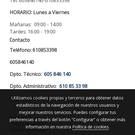
Tel: 605846140-610853398
HORARIO:
Lunes a Viernes
Mañanas: 09:00 - 14:00
Tardes: 16:00 - 19:00
Contacto
Teléfono: 610853398
605846140
Dpto. Técnico:
605 846 140
Dpto. Administrativo
:
610 85 33 98
Utilizamos cookies propias y terceros para obtener datos
admin@preimpresioniberica.com
estadísticos de la navegación de nuestros usuarios y
mejorar nuestros servicios. Puedes configurar tus
Aviso legal
preferencias a través del botón “Configurar” o obtener más
Política de cookies
información en nuestra
Política de cookies
.
Gestión de cookies