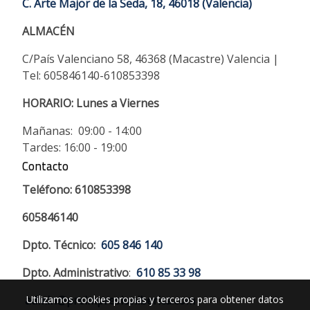
C. Arte Major de la Seda, 18, 46018 (Valencia)
ALMACÉN
C/País Valenciano 58, 46368 (Macastre) Valencia |
Tel: 605846140-610853398
HORARIO:
Lunes a Viernes
Mañanas: 09:00 - 14:00
Tardes: 16:00 - 19:00
Contacto
Teléfono: 610853398
605846140
Dpto. Técnico:
605 846 140
Dpto. Administrativo
:
610 85 33 98
admin@preimpresioniberica.com
Utilizamos cookies propias y terceros para obtener datos